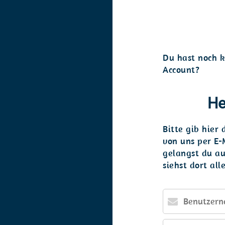
Du hast noch 
Account?
He
Bitte gib hier
von uns per E-
gelangst du au
siehst dort al
Benutzername
oder
E-
Passwort